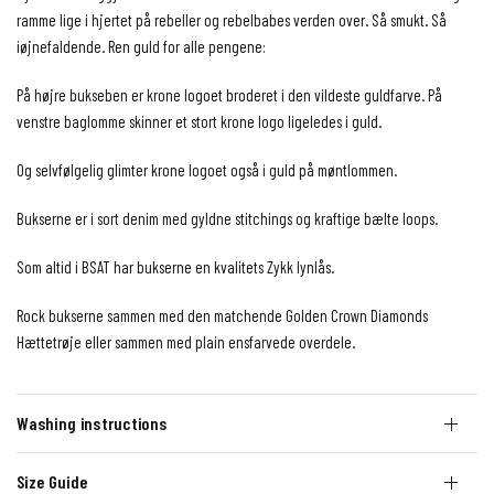
ramme lige i hjertet på rebeller og rebelbabes verden over. Så smukt. Så
iøjnefaldende. Ren guld for alle pengene:
På højre bukseben er krone logoet broderet i den vildeste guldfarve. På
venstre baglomme skinner et stort krone logo ligeledes i guld.
Og selvfølgelig glimter krone logoet også i guld på møntlommen.
Bukserne er i sort denim med gyldne stitchings og kraftige bælte loops.
Som altid i BSAT har bukserne en kvalitets Zykk lynlås.
Rock bukserne sammen med den matchende Golden Crown Diamonds
Hættetrøje eller sammen med plain ensfarvede overdele.
Washing instructions
Size Guide