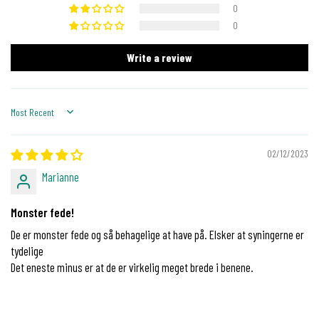
0
0
Write a review
Sort by
02/12/2023
Marianne
Monster fede!
De er monster fede og så behagelige at have på. Elsker at syningerne er
tydelige
Det eneste minus er at de er virkelig meget brede i benene.