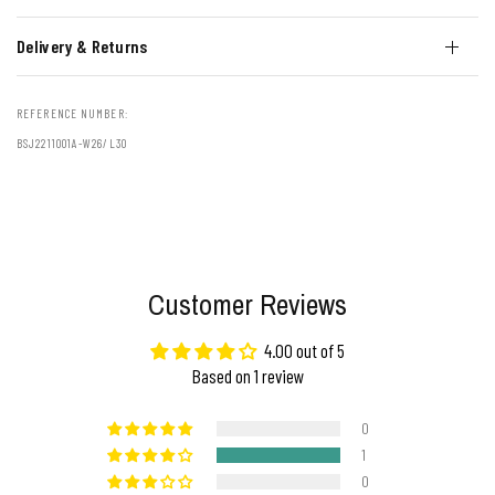
Delivery & Returns
REFERENCE NUMBER:
BSJ2211001A-W26/L30
Customer Reviews
4.00 out of 5
Based on 1 review
0
1
0