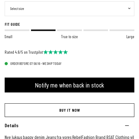
FIT GUIDE
Small
True to size
Large
Rated 4.6/5 on Trustpilot
ORDER BEFORE 07:56:15 – WE SHIP TODAY
Notify me when back in stock
BUY IT NOW
Details
Nye luksus baggy denim Jeans fra vores RebelFashion Brand BSAT Clothing vil