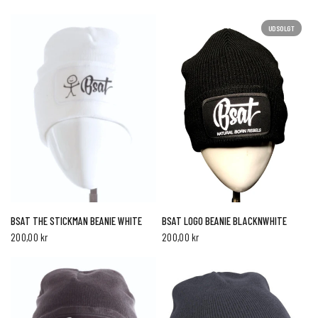
UDSOLGT
HURTIG VISNING
HURTIG VISNING
BSAT THE STICKMAN BEANIE WHITE
BSAT LOGO BEANIE BLACKNWHITE
200,00 kr
200,00 kr