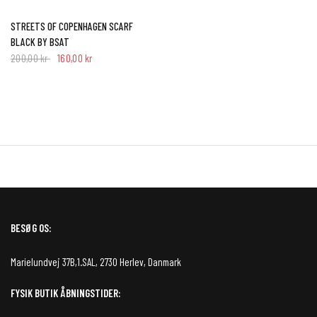
HURTIG VISNING
STREETS OF COPENHAGEN SCARF
BLACK BY BSAT
200,00 kr
160,00 kr
BESØG OS:
Marielundvej 37B,1.SAL, 2730 Herlev, Danmark
FYSIK BUTIK ÅBNINGSTIDER: