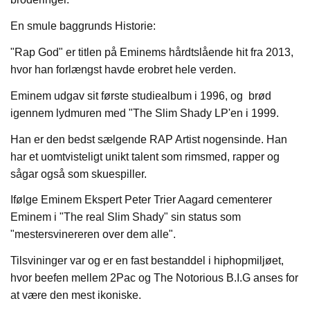
En smule baggrunds Historie:
"Rap God" er titlen på Eminems hårdtslående hit fra 2013,
hvor han forlængst havde erobret hele verden.
Eminem udgav sit første studiealbum i 1996, og brød
igennem lydmuren med "The Slim Shady LP'en i 1999.
Han er den bedst sælgende RAP Artist nogensinde. Han
har et uomtvisteligt unikt talent som rimsmed, rapper og
sågar også som skuespiller.
Ifølge Eminem Ekspert Peter Trier Aagard cementerer
Eminem i "The real Slim Shady" sin status som
"mestersvinereren over dem alle".
Tilsvininger var og er en fast bestanddel i hiphopmiljøet,
hvor beefen mellem 2Pac og The Notorious B.I.G anses for
at være den mest ikoniske.