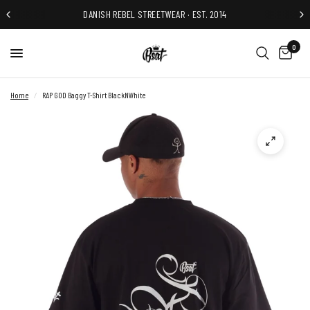
DANISH REBEL STREETWEAR · EST. 2014
0
Home
/
RAP GOD Baggy T-Shirt BlackNWhite