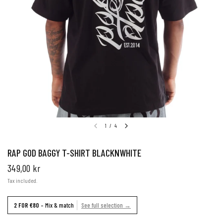
1
/
4
RAP GOD BAGGY T-SHIRT BLACKNWHITE
349,00 kr
Tax included.
2 FOR €80
– Mix & match
See full selection →